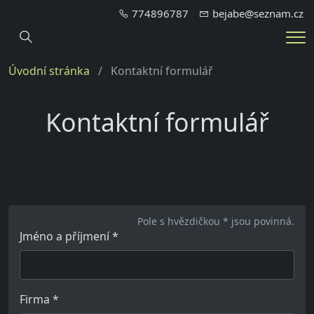
774896787
bejabe@seznam.cz
Hledání
Me
Úvodní stránka
Kontaktní formulář
Kontaktní formulář
Pole s hvězdičkou * jsou povinná.
Jméno a příjmení
*
Firma
*