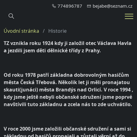
774896787
bejabe@seznam.cz
Hledání
Me
Úvodní stránka
Historie
TZ vznikla roku 1924 kdy ji založil otec Václava Havla
a jezdili jsem děti dělnické třídy
z Prahy.
Od roku 1978 patří základna dobrovolným hasičům
města Česká Třebová. Několik let ji měli pronajatou
skauti(junáci) města Brandýs nad Orlicí. V roce 1994 ,
kdy jsme ještě nebyli občanské sdružení jsme poprvé
navštívili tuto základnu a zcela nás to zde uchvátilo.
V roce 2000 jsme založili občanské sdružení a sami si
základnu od hasičů pronajali a zůstali věrní až do