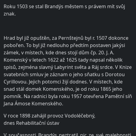
Roku 1503 se stal Brandýs městem s právem mít svůj
znak.
Hrad byl již opuštěn, za Pernštejnů byl r. 1507 dokonce
pobořen. To byl již nedlouho předtím postaven jakýsi
zámek, v místech, kde dnes stojí dům čp. 20. J. A.
Komenský v letech 1622 až 1625 tady napsal několik
spisů, zejména slavný Labyrint světa a Ráj srdce. V Knize
svatebních smluv je záznam o jeho sňatku s Dorotou
Cyrillovou. Jejich potomci žijí dodnes. V místech, kde
snad stál domek Komenského, je od roku 1865 jeho
pomník. Na radnici byla roku 1957 otevřena Pamětní síň
Jana Ámose Komenského.
V roce 1898 zahájil provoz Vodoléčebný,
dnes
Rehabilitační ústav
V současnosti Brandýs neztratil nic ze své malebnosti.