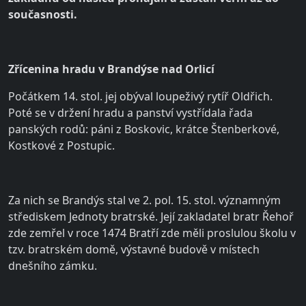
současnosti.
Zřícenina hradu v Brandýse nad Orlicí
Počátkem 14. stol. jej obýval loupeživý rytíř Oldřich.
Poté se v držení hradu a panství vystřídala řada
panských rodů: páni z Boskovic, krátce Štenberkové,
Kostkové z Postupic.
Za nich se Brandýs stal ve 2. pol. 15. stol. významným
střediskem Jednoty bratrské. Její zakladatel bratr Řehoř
zde zemřel v roce 1474 Bratří zde měli proslulou školu v
tzv. bratrském domě, výstavné budově v místech
dnešního zámku.