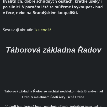
kvalitních, dobře schůdných cestách, krátké úseky i
po silnici. V parném létě se můžeme i vykoupat - buď
v řece, nebo na Brandýském koupališti.
Sestavuji aktuální
kalendář
...
Táborová základna Řadov
Táborová základna Řadov se nachází nedaleko města Brandýs nad
Orlicí v malebném údolí řeky Tiché Orlice.
V okolí jsou krásné lesy , malebná příroda, turistické trasy, cyklo