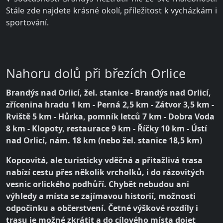
Stále zde najdete krásné okolí, příležitost k vycházkám i
sportování.
Nahoru dolů při březích Orlice
Brandýs nad Orlicí, žel. stanice - Brandýs nad Orlicí,
zřícenina hradu 1 km - Perná 2,5 km - Zátvor 3,5 km -
Rviště 5 km - Hůrka, pomník letců 7 km - Dobra Voda
8 km - Klopoty, restaurace 9 km - Říčky 10 km - Ústí
nad Orlicí, nám. 18 km (nebo žel. stanice 18,5 km)
Kopcovitá, ale turisticky vděčná a přitažlivá trasa
nabízí cestu přes několik vrcholků, i do rázovitých
vesnic orlického podhůří. Chybět nebudou ani
výhledy a místa se zajímavou historií, možnosti
odpočinku a občerstvení. Četné výškové rozdíly i
trasu je možné zkrátit a do cílového místa dojet